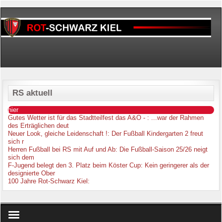
RS aktuell
hier
Gutes Wetter ist für das Stadtteilfest das A&O -
: ...war der Rahmen
des Erträglichen deut
Neuer Look, gleiche Leidenschaft !
: Der Fußball Kindergarten 2 freut
sich r
Herren Fußball bei RS mit Auf und Ab
: Die Fußball-Saison 25/26 neigt
sich dem
F-Jugend belegt den 3. Platz beim Köster Cup
: Kein geringerer als der
designierte Ober
100 Jahre Rot-Schwarz Kiel
: