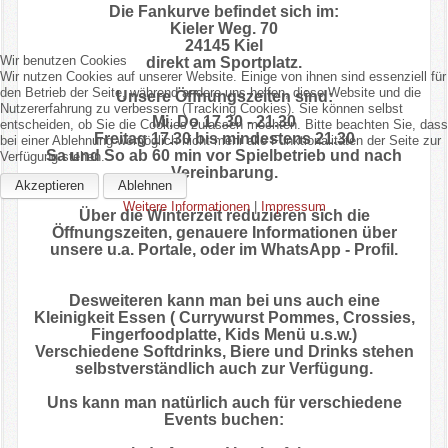
Die Fankurve befindet sich im:
Kieler Weg. 70
24145 Kiel
Wir benutzen Cookies
direkt am Sportplatz.
Wir nutzen Cookies auf unserer Website. Einige von ihnen sind essenziell für
den Betrieb der Seite, während andere uns helfen, diese Website und die
Unsere Öffnungszeiten sind:
Nutzererfahrung zu verbessern (Tracking Cookies). Sie können selbst
Mi, Do 17.30 - 21.30
entscheiden, ob Sie die Cookies zulassen möchten. Bitte beachten Sie, dass
Freitag 17.30 bis mindestens 21.30
bei einer Ablehnung womöglich nicht mehr alle Funktionalitäten der Seite zur
Sa und So ab 60 min vor Spielbetrieb und nach
Verfügung stehen.
Vereinbarung.
Akzeptieren
Ablehnen
Weitere Informationen
|
Impressum
Über die Winterzeit reduzieren sich die
Öffnungszeiten, genauere Informationen über
unsere u.a. Portale, oder im WhatsApp - Profil.
Desweiteren kann man bei uns auch eine
Kleinigkeit Essen ( Currywurst Pommes, Crossies,
Fingerfoodplatte, Kids Menü u.s.w.)
Verschiedene Softdrinks, Biere und Drinks stehen
selbstverständlich auch zur Verfügung.
Uns kann man natürlich auch für verschiedene
Events buchen: