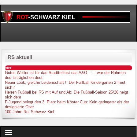
RS aktuell
hier
Gutes Wetter ist für das Stadtteilfest das A&O -
: ...war der Rahmen
des Erträglichen deut
Neuer Look, gleiche Leidenschaft !
: Der Fußball Kindergarten 2 freut
sich r
Herren Fußball bei RS mit Auf und Ab
: Die Fußball-Saison 25/26 neigt
sich dem
F-Jugend belegt den 3. Platz beim Köster Cup
: Kein geringerer als der
designierte Ober
100 Jahre Rot-Schwarz Kiel
: