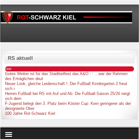
RS aktuell
hier
Gutes Wetter ist für das Stadtteilfest das A&O -
: ...war der Rahmen
des Erträglichen deut
Neuer Look, gleiche Leidenschaft !
: Der Fußball Kindergarten 2 freut
sich r
Herren Fußball bei RS mit Auf und Ab
: Die Fußball-Saison 25/26 neigt
sich dem
F-Jugend belegt den 3. Platz beim Köster Cup
: Kein geringerer als der
designierte Ober
100 Jahre Rot-Schwarz Kiel
: