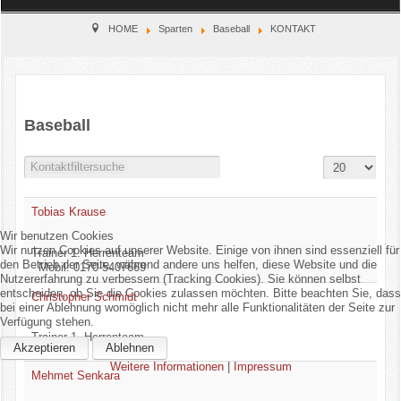
Home
HOME
Sparten
Baseball
KONTAKT
Verein
Kinderschutz
Baseball
Sparten
Anzeige #
Filter Field
Gesperrt
Events
Tobias Krause
Wir benutzen Cookies
Gastronomie
Wir nutzen Cookies auf unserer Website. Einige von ihnen sind essenziell für
Trainer 1. Herrenteam
den Betrieb der Seite, während andere uns helfen, diese Website und die
Mobil: 0170-5407669
Aktuell
Nutzererfahrung zu verbessern (Tracking Cookies). Sie können selbst
entscheiden, ob Sie die Cookies zulassen möchten. Bitte beachten Sie, dass
Christopher Schmidt
bei einer Ablehnung womöglich nicht mehr alle Funktionalitäten der Seite zur
Verfügung stehen.
Trainer 1. Herrenteam
Akzeptieren
Ablehnen
Weitere Informationen
|
Impressum
Mehmet Senkara