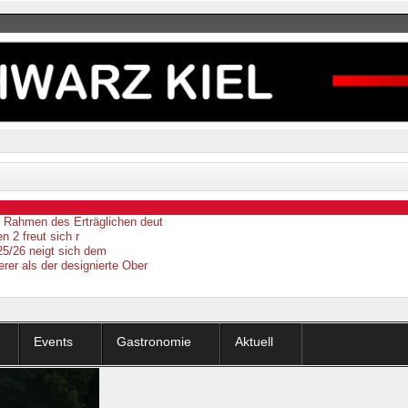
er Rahmen des Erträglichen deut
n 2 freut sich r
25/26 neigt sich dem
erer als der designierte Ober
Events
Gastronomie
Aktuell