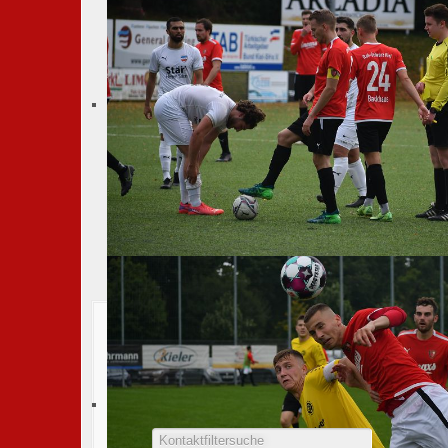
HOME
Sparten
Fußball Senioren
1. Herren
KO
1. Herren Fußball
Filter Field
Gesperrt