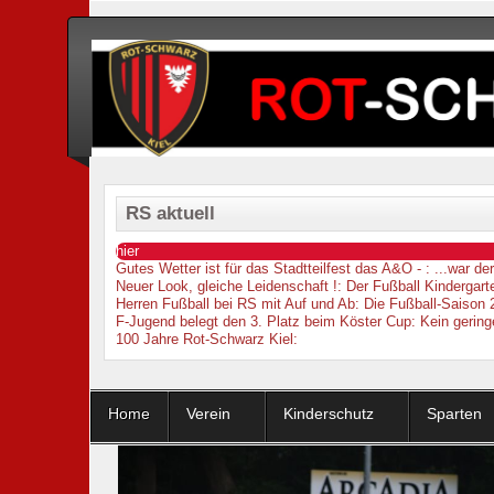
RS aktuell
hier
Gutes Wetter ist für das Stadtteilfest das A&O -
: ...war d
Neuer Look, gleiche Leidenschaft !
: Der Fußball Kindergarte
Herren Fußball bei RS mit Auf und Ab
: Die Fußball-Saison 
F-Jugend belegt den 3. Platz beim Köster Cup
: Kein gering
100 Jahre Rot-Schwarz Kiel
:
Home
Verein
Kinderschutz
Sparten