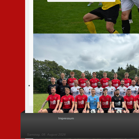
Martin Siedler
1. Herren Liga Manager
Ove Saß
Trainer 1. Herren
Marc Zeller
Co-Trainer 1. Herren
Impressum
Samstag, 08. August 2026