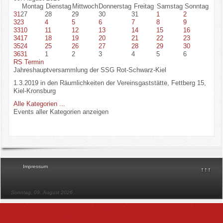
Montag
Dienstag
Mittwoch
Donnerstag
Freitag
Samstag
Sonntag
31
27
28
29
30
31
1
2
32
3
4
5
6
7
8
9
33
10
11
12
13
14
15
16
34
17
18
19
20
21
22
23
35
24
25
26
27
28
29
30
36
31
1
2
3
4
5
6
RS Termin
Jahreshauptversammlung der SSG Rot-Schwarz-Kiel
1.3.2019 in den Räumlichkeiten der Vereinsgaststätte, Fettberg 15,
Kiel-Kronsburg
Alle Kategorien ...
Events aller Kategorien anzeigen
Impressum
↑↑↑
Sonntag, 09. August 2026