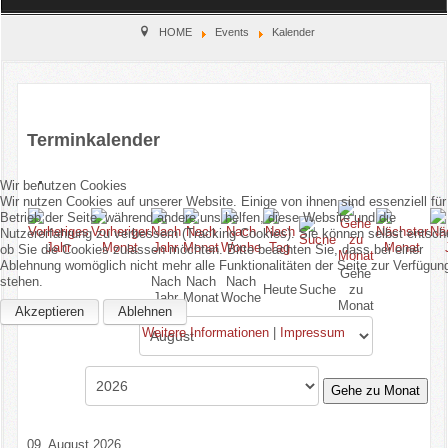
Home
HOME
Events
Kalender
Verein
Kinderschutz
Terminkalender
Sparten
Wir benutzen Cookies
Wir nutzen Cookies auf unserer Website. Einige von ihnen sind essenziell für
Events
Betrieb der Seite, während andere uns helfen, diese Website und die
Nutzererfahrung zu verbessern (Tracking Cookies). Sie können selbst entsch
ob Sie die Cookies zulassen möchten. Bitte beachten Sie, dass bei einer
Gastronomie
Ablehnung womöglich nicht mehr alle Funktionalitäten der Seite zur Verfügun
Gehe
Nach
Nach
Nach
stehen.
Heute
Suche
zu
Jahr
Monat
Woche
Monat
Aktuell
Akzeptieren
Ablehnen
Weitere Informationen
|
Impressum
Gehe zu Monat
09. August 2026