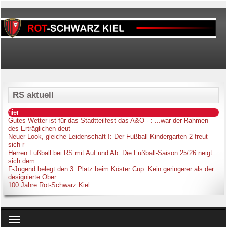
RS aktuell
hier
Gutes Wetter ist für das Stadtteilfest das A&O -
: ...war der Rahmen
des Erträglichen deut
Neuer Look, gleiche Leidenschaft !
: Der Fußball Kindergarten 2 freut
sich r
Herren Fußball bei RS mit Auf und Ab
: Die Fußball-Saison 25/26 neigt
sich dem
F-Jugend belegt den 3. Platz beim Köster Cup
: Kein geringerer als der
designierte Ober
100 Jahre Rot-Schwarz Kiel
: