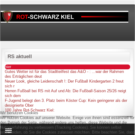
RS aktuell
hier
Gutes Wetter ist für das Stadtteilfest das A&O -
: ...war der Rahmen
des Erträglichen deut
Neuer Look, gleiche Leidenschaft !
: Der Fußball Kindergarten 2 freut
sich r
Herren Fußball bei RS mit Auf und Ab
: Die Fußball-Saison 25/26 neigt
sich dem
F-Jugend belegt den 3. Platz beim Köster Cup
: Kein geringerer als der
designierte Ober
100 Jahre Rot-Schwarz Kiel
:
Wir benutzen Cookies
Wir nutzen Cookies auf unserer Website. Einige von ihnen sind essenziell für
den Betrieb der Seite, während andere uns helfen, diese Website und die
Nutzererfahrung zu verbessern (Tracking Cookies). Sie können selbst
entscheiden, ob Sie die Cookies zulassen möchten. Bitte beachten Sie, dass