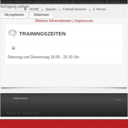
bei einer Ablehnung womöglich nicht mehr alle Funktionalitäten der Seite zur
Verfügung stehen.
Home
HOME
Sparten
Fußball Senioren
3. Herren
Akzeptieren
Ablehnen
Weitere Informationen
|
Impressum
Verein
TRAININGSZEITEN
Kinderschutz
Sparten
Dienstag und Donnerstag 19.00 - 20.30 Uhr
Events
Gastronomie
Aktuell
Impressum
↑↑↑
Freitag, 07. August 2026