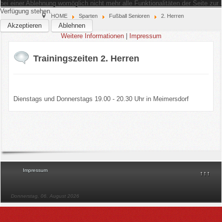
bei einer Ablehnung womöglich nicht mehr alle Funktionalitäten der Seite zur
Verfügung stehen.
Home
HOME
Sparten
Fußball Senioren
2. Herren
Akzeptieren
Ablehnen
Weitere Informationen
|
Impressum
Verein
Trainingszeiten 2. Herren
Kinderschutz
Sparten
Dienstags und Donnerstags 19.00 - 20.30 Uhr in Meimersdorf
Events
Gastronomie
Aktuell
Impressum
↑↑↑
Donnerstag, 06. August 2026