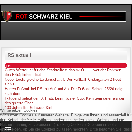
RS aktuell
hier
Gutes Wetter ist für das Stadtteilfest das A&O -
: ...war der Rahmen
des Erträglichen deut
Neuer Look, gleiche Leidenschaft !
: Der Fußball Kindergarten 2 freut
sich r
Herren Fußball bei RS mit Auf und Ab
: Die Fußball-Saison 25/26 neigt
sich dem
F-Jugend belegt den 3. Platz beim Köster Cup
: Kein geringerer als der
designierte Ober
100 Jahre Rot-Schwarz Kiel
:
Wir benutzen Cookies
Wir nutzen Cookies auf unserer Website. Einige von ihnen sind essenziell für
den Betrieb der Seite, während andere uns helfen, diese Website und die
Nutzererfahrung zu verbessern (Tracking Cookies). Sie können selbst
entscheiden, ob Sie die Cookies zulassen möchten. Bitte beachten Sie, dass