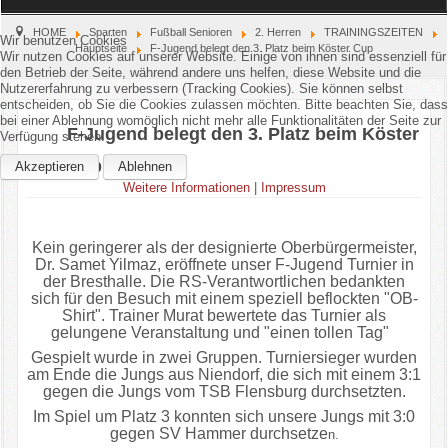
Home
HOME
Sparten
Fußball Senioren
2. Herren
TRAININGSZEITEN
Wir benutzen Cookies
Hauptseite
F-Jugend belegt den 3. Platz beim Köster Cup
Wir nutzen Cookies auf unserer Website. Einige von ihnen sind essenziell für
den Betrieb der Seite, während andere uns helfen, diese Website und die
Verein
Nutzererfahrung zu verbessern (Tracking Cookies). Sie können selbst
entscheiden, ob Sie die Cookies zulassen möchten. Bitte beachten Sie, dass
bei einer Ablehnung womöglich nicht mehr alle Funktionalitäten der Seite zur
Kinderschutz
F-Jugend belegt den 3. Platz beim Köster
Verfügung stehen.
Cup
Akzeptieren
Ablehnen
Sparten
Weitere Informationen
|
Impressum
Events
Kein geringerer als der designierte Oberbürgermeister,
Dr. Samet Yilmaz, eröffnete unser F-Jugend Turnier in
Gastronomie
der Bresthalle. Die RS-Verantwortlichen bedankten
sich für den Besuch mit einem speziell beflockten "OB-
Aktuell
Shirt". Trainer Murat bewertete das Turnier als
gelungene Veranstaltung und "einen tollen Tag"
Gespielt wurde in zwei Gruppen. Turniersieger wurden
am Ende die Jungs aus Niendorf, die sich mit einem 3:1
gegen die Jungs vom TSB Flensburg durchsetzten.
Im Spiel um Platz 3 konnten sich unsere Jungs mit 3:0
gegen SV Hammer durchsetze
n.