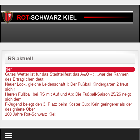
RS aktuell
hier
Gutes Wetter ist für das Stadtteilfest das A&O -
: ...war der Rahmen
des Erträglichen deut
Neuer Look, gleiche Leidenschaft !
: Der Fußball Kindergarten 2 freut
sich r
Herren Fußball bei RS mit Auf und Ab
: Die Fußball-Saison 25/26 neigt
sich dem
F-Jugend belegt den 3. Platz beim Köster Cup
: Kein geringerer als der
designierte Ober
100 Jahre Rot-Schwarz Kiel
: