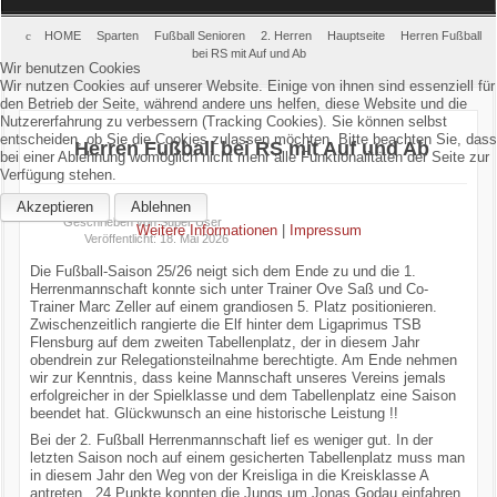
Home
HOME
Sparten
Fußball Senioren
2. Herren
Hauptseite
Herren Fußball
bei RS mit Auf und Ab
Wir benutzen Cookies
Wir nutzen Cookies auf unserer Website. Einige von ihnen sind essenziell für
Verein
den Betrieb der Seite, während andere uns helfen, diese Website und die
Nutzererfahrung zu verbessern (Tracking Cookies). Sie können selbst
Kinderschutz
entscheiden, ob Sie die Cookies zulassen möchten. Bitte beachten Sie, dass
Herren Fußball bei RS mit Auf und Ab
bei einer Ablehnung womöglich nicht mehr alle Funktionalitäten der Seite zur
Verfügung stehen.
Sparten
Akzeptieren
Ablehnen
Geschrieben von
Super User
Weitere Informationen
|
Impressum
Events
Veröffentlicht: 18. Mai 2026
Die Fußball-Saison 25/26 neigt sich dem Ende zu und die 1.
Herrenmannschaft konnte sich unter Trainer Ove Saß und Co-
Gastronomie
Trainer Marc Zeller auf einem grandiosen 5. Platz positionieren.
Zwischenzeitlich rangierte die Elf hinter dem Ligaprimus TSB
Flensburg auf dem zweiten Tabellenplatz, der in diesem Jahr
Aktuell
obendrein zur Relegationsteilnahme berechtigte. Am Ende nehmen
wir zur Kenntnis, dass keine Mannschaft unseres Vereins jemals
erfolgreicher in der Spielklasse und dem Tabellenplatz eine Saison
beendet hat. Glückwunsch an eine historische Leistung !!
Bei der 2. Fußball Herrenmannschaft lief es weniger gut. In der
letzten Saison noch auf einem gesicherten Tabellenplatz muss man
in diesem Jahr den Weg von der Kreisliga in die Kreisklasse A
antreten. 24 Punkte konnten die Jungs um Jonas Godau einfahren.