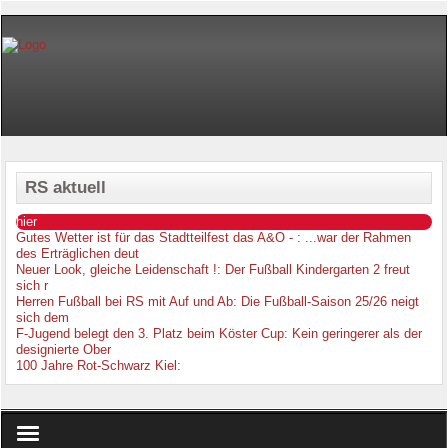
RS aktuell
hier
Gutes Wetter ist für das Stadtteilfest das A&O -
: ...war der Rahmen
des Erträglichen deut
Neuer Look, gleiche Leidenschaft !
: Der Fußball Kindergarten 2 freut
sich r
Herren Fußball bei RS mit Auf und Ab
: Die Fußball-Saison 25/26 neigt
sich dem
F-Jugend belegt den 3. Platz beim Köster Cup
: Kein geringerer als der
designierte Ober
100 Jahre Rot-Schwarz Kiel
: